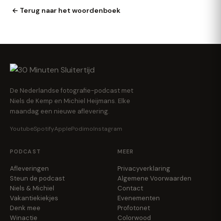
← Terug naar het woordenboek
De Nederlandse fotografie-podcast met
Niels de Kemp en Michiel Heijmans. Elke
maandag een nieuwe aflevering.
Youtube
Spotify
Apple
Podimo
Instagram
PODCAST
MEER
Afleveringen
Privacyverklaring
Steun de podcast
Algemene Voorwaarden
Niels & Michiel
Contact
Vakantiekiekjes
Evenementen
Denk mee
Profotonet
Winactie
Colorwood